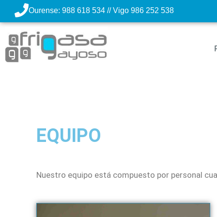
Ourense: 988 618 534 // Vigo 986 252 538
EQUIPO
Nuestro equipo está compuesto por personal cuali